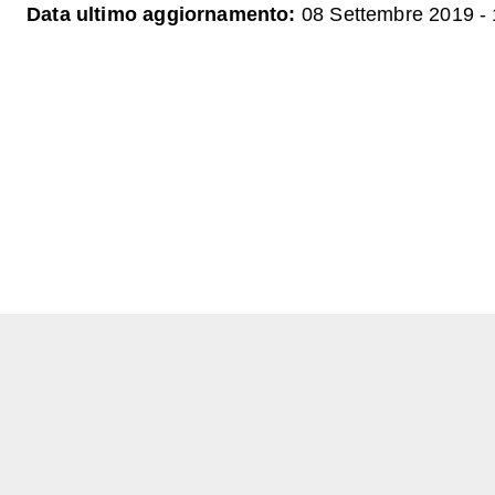
Data ultimo aggiornamento:
08 Settembre 2019 - 
e
one
Share
button