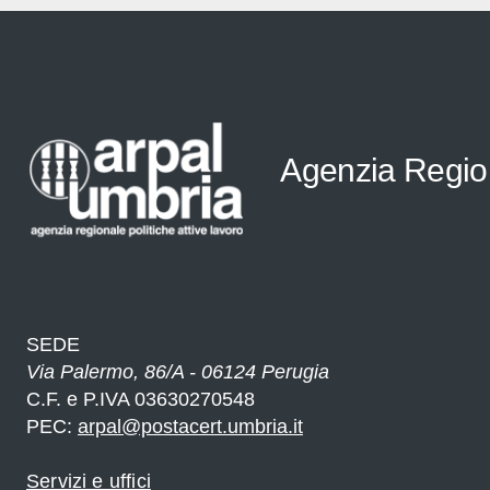
Agenzia Regiona
e
ri
SEDE
Via Palermo, 86/A - 06124 Perugia
e
C.F. e P.IVA 03630270548
PEC:
arpal@postacert.umbria.it
Servizi e uffici