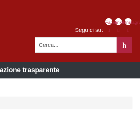
Link
Facebook
linkedIn
Instag
social
Seguici su:
CERCA
azione trasparente