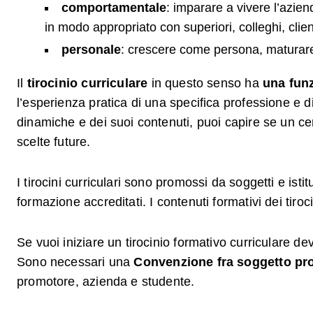
comportamentale
: imparare a vivere l’azie
in modo appropriato con superiori, colleghi, clienti
personale
: crescere come persona, maturare,
Il
tirocinio curriculare
in questo senso ha
una funz
l’esperienza pratica di una specifica professione e 
dinamiche e dei suoi contenuti, puoi capire se un certo
scelte future.
I tirocini curriculari sono promossi da soggetti e istit
formazione accreditati. I contenuti formativi dei tiro
Se vuoi iniziare un tirocinio formativo curriculare dev
Sono necessari una
Convenzione fra soggetto pro
promotore, azienda e studente.