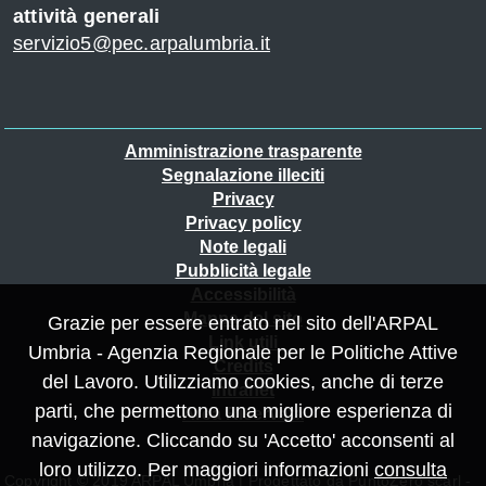
attività generali
servizio5@pec.arpalumbria.it
Piè
Amministrazione trasparente
Segnalazione illeciti
di
Privacy
pagina
Privacy policy
Note legali
Pubblicità legale
Accessibilità
Mappa del sito
Grazie per essere entrato nel sito dell'ARPAL
Link utili
Umbria - Agenzia Regionale per le Politiche Attive
Credits
del Lavoro. Utilizziamo cookies, anche di terze
Intranet
parti, che permettono una migliore esperienza di
Area Riservata
navigazione. Cliccando su 'Accetto' acconsenti al
loro utilizzo. Per maggiori informazioni
consulta
Copyright © 2019 ARPAL Umbria | Progettato da
PuntoZero scarl
-