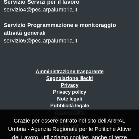
Servizio Servizi per il lavoro
servizio4@pec.arpalumbria.it
Servizio Programmazione e monitoraggio
attività generali
servizio5@pec.arpalumbria.it
Piè
Amministrazione trasparente
Segnalazione illeciti
di
Privacy
pagina
Privacy policy
Note legali
Pubblicità legale
Accessibilità
Mappa del sito
Grazie per essere entrato nel sito dell'ARPAL
Link utili
Umbria - Agenzia Regionale per le Politiche Attive
Credits
del Lavoro. Utilizziamo cookies, anche di terze