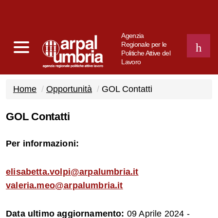
Agenzia
Regionale per le
Politiche Attive del
Lavoro
CERCA
Home
Opportunità
GOL Contatti
GOL Contatti
Per informazioni:
elisabetta.volpi@arpalumbria.it
valeria.meo@arpalumbria.it
Data ultimo aggiornamento:
09 Aprile 2024 -