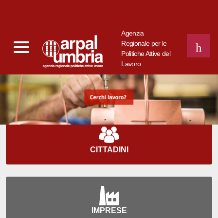
Agenzia
Regionale per le
Politiche Attive del
Lavoro
CERCA
CITTADINI
IMPRESE