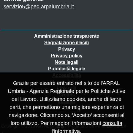
servizio5@pec.arpalumbria.it
Piè
Amministrazione trasparente
Segnalazione illeciti
di
Privacy
pagina
Privacy policy
Note legali
Pubblicità legale
Accessibilità
Mappa del sito
Grazie per essere entrato nel sito dell'ARPAL
Link utili
Umbria - Agenzia Regionale per le Politiche Attive
Credits
del Lavoro. Utilizziamo cookies, anche di terze
Intranet
parti, che permettono una migliore esperienza di
Area Riservata
navigazione. Cliccando su 'Accetto' acconsenti al
loro utilizzo. Per maggiori informazioni
consulta
Copyright © 2019 ARPAL Umbria | Progettato da
PuntoZero scarl
-
l'informativa
.