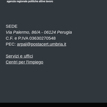
SEDE
Via Palermo, 86/A - 06124 Perugia
C.F. e P.IVA 03630270548
PEC:
arpal@postacert.umbria.it
Servizi e uffici
Centri per l'impiego
e