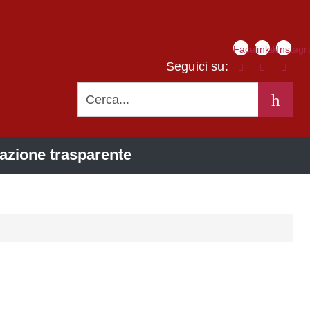
Link
Facebook
linkedIn
Instag
social
Seguici su:
CERCA
azione trasparente