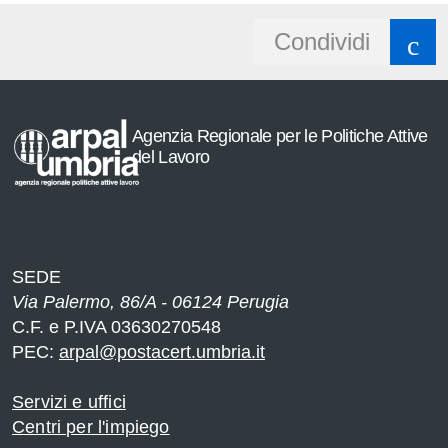
Share
Condividi
button
Agenzia Regionale per le Politiche Attive
del Lavoro
i
SEDE
e
Via Palermo, 86/A - 06124 Perugia
C.F. e P.IVA 03630270548
di
PEC:
arpal@postacert.umbria.it
Servizi e uffici
Centri per l'impiego