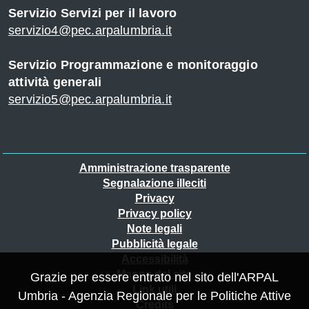
Servizio Servizi per il lavoro
servizio4@pec.arpalumbria.it
o
Servizio Programmazione e monitoraggio
attività generali
servizio5@pec.arpalumbria.it
Piè
r
Amministrazione trasparente
Segnalazione illeciti
di
Privacy
pagina
Privacy policy
Note legali
Pubblicità legale
se
Accessibilità
Mappa del sito
Grazie per essere entrato nel sito dell'ARPAL
Link utili
Umbria - Agenzia Regionale per le Politiche Attive
Credits