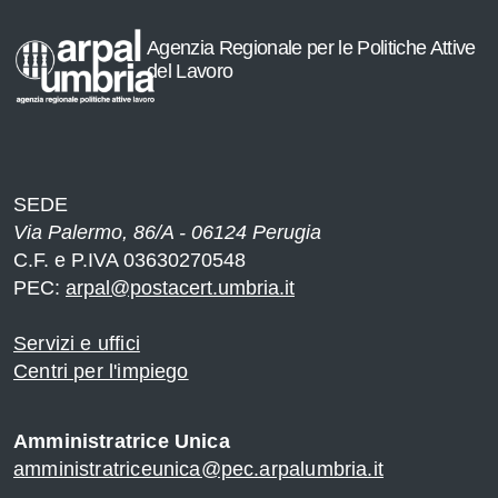
Agenzia Regionale per le Politiche Attive
del Lavoro
i
SEDE
Via Palermo, 86/A - 06124 Perugia
e
C.F. e P.IVA 03630270548
PEC:
arpal@postacert.umbria.it
di
Servizi e uffici
Centri per l'impiego
Amministratrice Unica
l
amministratriceunica@pec.arpalumbria.it