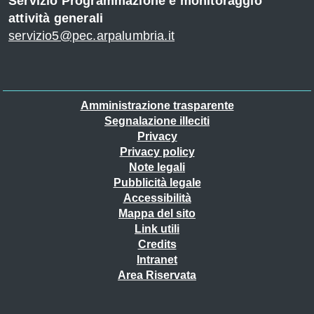
Servizio Programmazione e monitoraggio
o
attività generali
servizio5@pec.arpalumbria.it
Piè
Amministrazione trasparente
r
Segnalazione illeciti
di
Privacy
pagina
Privacy policy
Note legali
Pubblicità legale
se
Accessibilità
Mappa del sito
Link utili
Credits
Intranet
to
Area Riservata