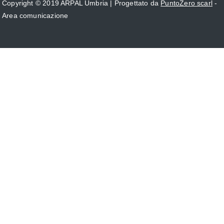
Copyright © 2019 ARPAL Umbria | Progettato da
PuntoZero scarl
-
on
Area comunicazione
se
r
o
e