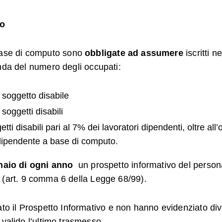
vo
ase di computo sono
obbligate ad assumere
iscritti n
onda del numero degli occupati:
 soggetto disabile
soggetti disabili
tti disabili pari al 7% dei lavoratori dipendenti, oltre al
 dipendente a base di computo.
nnaio di ogni anno
un prospetto informativo del personal
ori (art. 9 comma 6 della Legge 68/99).
to il Prospetto Informativo e non hanno evidenziato dive
 valido l’ultimo trasmesso.