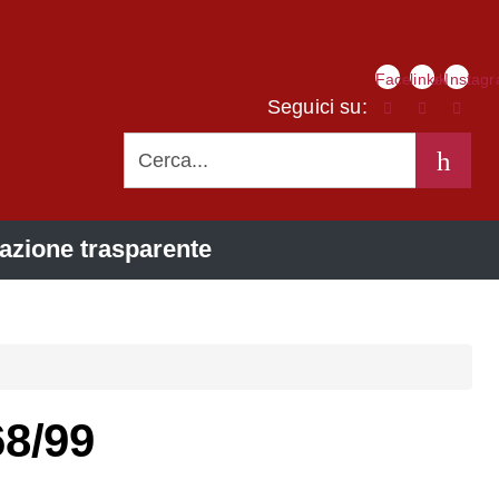
Link
Facebook
linkedIn
Instag
social
Seguici su:
CERCA
azione trasparente
68/99