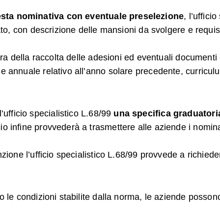
iesta nominativa con eventuale preselezione
, l’uffic
ato, con descrizione delle mansioni da svolgere e requisit
 l’ora della raccolta delle adesioni ed eventuali docume
le annuale relativo all’anno solare precedente, curricul
’ufficio specialistico L.68/99
una specifica graduatori
io infine provvederà a trasmettere alle aziende i nomina
nzione l’ufficio specialistico L.68/99 provvede a richied
 le condizioni stabilite dalla norma, le aziende possono fr