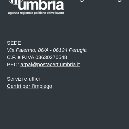
o
 il
SEDE
Via Palermo, 86/A - 06124 Perugia
C.F. e P.IVA 03630270548
PEC:
arpal@postacert.umbria.it
e
Servizi e uffici
e
Centri per l'impiego
o
nte
o -