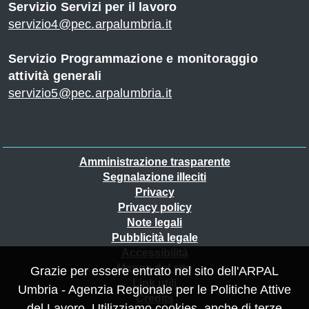
Servizio Servizi per il lavoro
servizio4@pec.arpalumbria.it
Servizio Programmazione e monitoraggio
attività generali
servizio5@pec.arpalumbria.it
Piè
Amministrazione trasparente
Segnalazione illeciti
di
Privacy
pagina
Privacy policy
Note legali
Pubblicità legale
Accessibilità
Mappa del sito
Grazie per essere entrato nel sito dell'ARPAL
Link utili
Umbria - Agenzia Regionale per le Politiche Attive
Credits
del Lavoro. Utilizziamo cookies, anche di terze