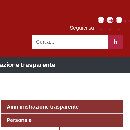
Link
Facebook
linkedIn
Instag
social
Seguici su:
CERCA
azione trasparente
Amministrazione trasparente
Personale