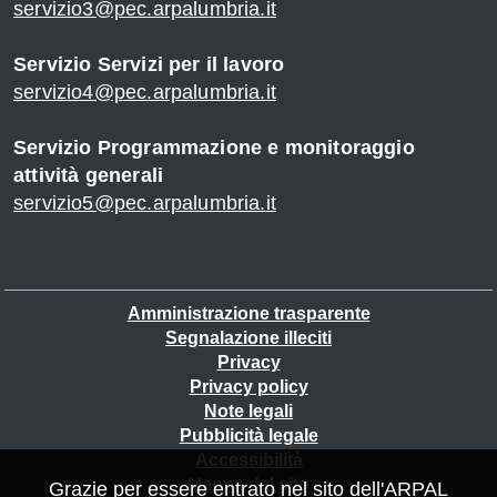
servizio3@pec.arpalumbria.it
Servizio Servizi per il lavoro
servizio4@pec.arpalumbria.it
Servizio Programmazione e monitoraggio
attività generali
servizio5@pec.arpalumbria.it
Piè
Amministrazione trasparente
Segnalazione illeciti
di
Privacy
pagina
Privacy policy
Note legali
Pubblicità legale
Accessibilità
Mappa del sito
Grazie per essere entrato nel sito dell'ARPAL