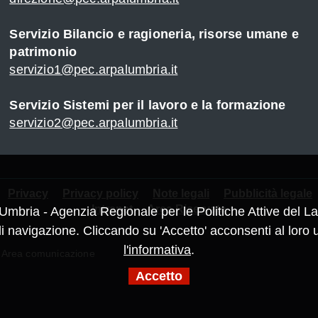
Servizio Bilancio e ragioneria, risorse umane e
patrimonio
servizio1@pec.arpalumbria.it
Servizio Sistemi per il lavoro e la formazione
servizio2@pec.arpalumbria.it
Privacy
Privacy policy
Note legali
Pubblicità legale
Intranet
Area Riservata
Umbria - Agenzia Regionale per le Politiche Attive del Lav
navigazione. Cliccando su 'Accetto' acconsenti al loro u
l'informativa
.
 Area comunicazione
Accetto