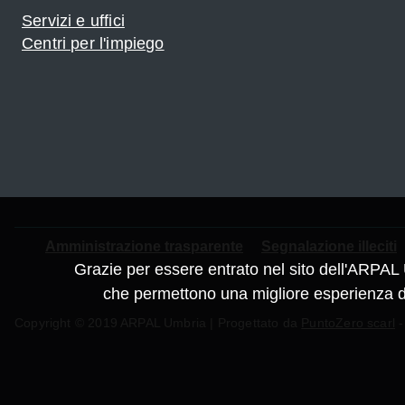
Servizi e uffici
Centri per l'impiego
Piè
Amministrazione trasparente
Segnalazione illeciti
Grazie per essere entrato nel sito dell'ARPAL 
di
che permettono una migliore esperienza di 
Copyright © 2019 ARPAL Umbria | Progettato da
PuntoZero scarl
-
pagina