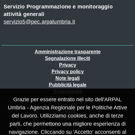
Servizio Programmazione e monitoraggio
attività generali
servizio5@pec.arpalumbria.it
Piè
Amministrazione trasparente
Segnalazione illeciti
di
Privacy
pagina
Privacy policy
Note legali
Pubblicità legale
Accessibilità
Mappa del sito
Grazie per essere entrato nel sito dell'ARPAL
Link utili
Umbria - Agenzia Regionale per le Politiche Attive
Credits
del Lavoro. Utilizziamo cookies, anche di terze
Intranet
parti, che permettono una migliore esperienza di
Area Riservata
navigazione. Cliccando su 'Accetto' acconsenti al