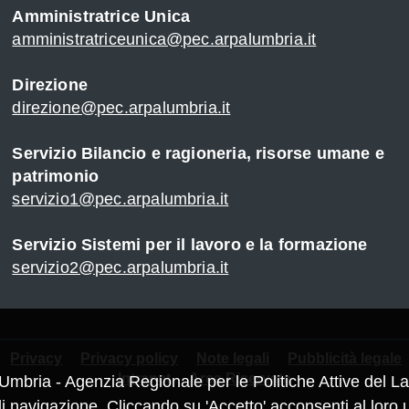
Amministratrice Unica
amministratriceunica@pec.arpalumbria.it
Direzione
direzione@pec.arpalumbria.it
Servizio Bilancio e ragioneria, risorse umane e
patrimonio
servizio1@pec.arpalumbria.it
Servizio Sistemi per il lavoro e la formazione
servizio2@pec.arpalumbria.it
Privacy
Privacy policy
Note legali
Pubblicità legale
Intranet
Area Riservata
Umbria - Agenzia Regionale per le Politiche Attive del Lav
navigazione. Cliccando su 'Accetto' acconsenti al loro u