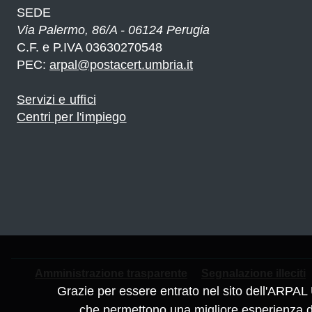
SEDE
Via Palermo, 86/A - 06124 Perugia
C.F. e P.IVA 03630270548
PEC:
arpal@postacert.umbria.it
Servizi e uffici
Centri per l'impiego
Piè
Amministrazione trasparente
Segnalazione illeciti
Grazie per essere entrato nel sito dell'ARPAL 
che permettono una migliore esperienza di 