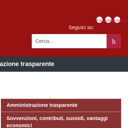
Link
Facebook
linkedIn
Instag
social
Seguici su:
CERCA
azione trasparente
Amministrazione trasparente
Sovvenzioni, contributi, sussidi, vantaggi
economici