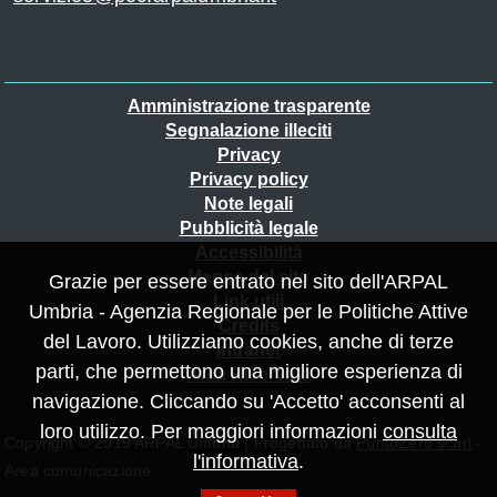
Piè
Amministrazione trasparente
Segnalazione illeciti
di
Privacy
pagina
Privacy policy
Note legali
Pubblicità legale
Accessibilità
Mappa del sito
Grazie per essere entrato nel sito dell'ARPAL
Link utili
Umbria - Agenzia Regionale per le Politiche Attive
Credits
del Lavoro. Utilizziamo cookies, anche di terze
Intranet
parti, che permettono una migliore esperienza di
Area Riservata
navigazione. Cliccando su 'Accetto' acconsenti al
loro utilizzo. Per maggiori informazioni
consulta
Copyright © 2019 ARPAL Umbria | Progettato da
PuntoZero scarl
-
l'informativa
.
Area comunicazione