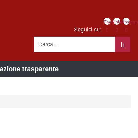
Link
Facebook
linkedIn
Instag
social
Seguici su:
CERCA
azione trasparente